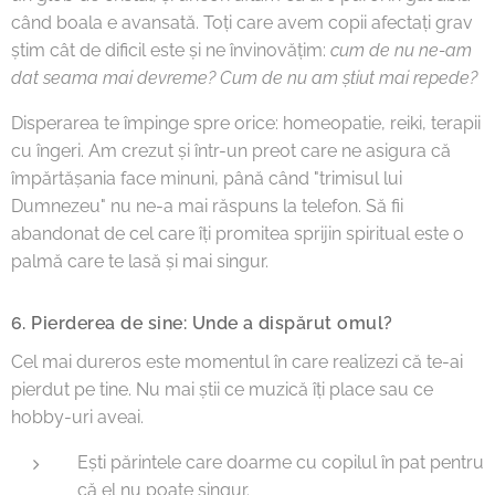
când boala e avansată. Toți care avem copii afectați grav
știm cât de dificil este și ne învinovățim:
cum de nu ne-am
dat seama mai devreme? Cum de nu am știut mai repede?
Disperarea te împinge spre orice: homeopatie, reiki, terapii
cu îngeri. Am crezut și într-un preot care ne asigura că
împărtășania face minuni, până când "trimisul lui
Dumnezeu" nu ne-a mai răspuns la telefon. Să fii
abandonat de cel care îți promitea sprijin spiritual este o
palmă care te lasă și mai singur.
6. Pierderea de sine: Unde a dispărut omul?
Cel mai dureros este momentul în care realizezi că te-ai
pierdut pe tine. Nu mai știi ce muzică îți place sau ce
hobby-uri aveai.
Ești părintele care doarme cu copilul în pat pentru
că el nu poate singur.