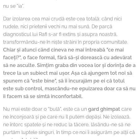
nu se "ia".
Dar izolarea cea mai crudă este cea totală: când nici
rudele, nici prietenii vechi nu mai sună. De parcă
diagnosticul lui Rafi s-ar fi extins și asupra noastră,
transformându-ne în niște străini în propria comunitate.
Chiar și atunci când cineva ne mai întreabă "ce mai
faceți?", o face formal, fără să-și dorească cu adevărat
să ne asculte. Simțim graba din vocea lor și dorința de a
trece la un subiect mai ușor. Așa că ajungem tot noi să
spunem că "este bine", să îi încurajăm pe ei că totul
este sub control, mascându-ne epuizarea doar ca să nu
îi facem să se simtă inconfortabil.
Nu mai este doar o "bulă", este ca un
gard ghimpat
care
ne înconjoară și pe care nu îl putem depăși. Ne izolează,
ne întorc spatele și ne reduc la tăcere, lăsându-ne să ne
purtăm luptele singuri, în timp ce noi îi asigurăm pe alții că