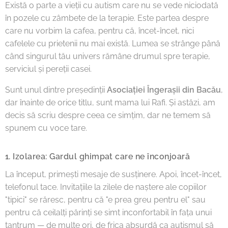
Există o parte a vieții cu autism care nu se vede niciodată
în pozele cu zâmbete de la terapie. Este partea despre
care nu vorbim la cafea, pentru că, încet-încet, nici
cafelele cu prietenii nu mai există. Lumea se strânge până
când singurul tău univers rămâne drumul spre terapie,
serviciul și pereții casei.
Sunt unul dintre președinții
Asociației Îngerașii din Bacău
,
dar înainte de orice titlu, sunt mama lui Rafi. Și astăzi, am
decis să scriu despre ceea ce simțim, dar ne temem să
spunem cu voce tare.
1. Izolarea: Gardul ghimpat care ne înconjoară
La început, primești mesaje de susținere. Apoi, încet-încet,
telefonul tace. Invitațiile la zilele de naștere ale copiilor
"tipici" se răresc, pentru că "e prea greu pentru el" sau
pentru că ceilalți părinți se simt inconfortabil în fața unui
tantrum — de multe ori, de frica absurdă ca autismul să