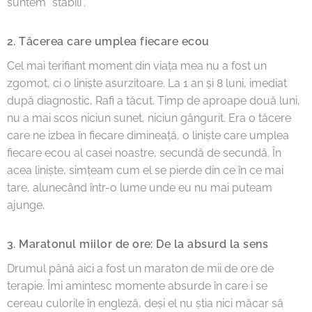
suntem "stabili".
2. Tăcerea care umplea fiecare ecou
Cel mai terifiant moment din viața mea nu a fost un
zgomot, ci o liniște asurzitoare. La 1 an și 8 luni, imediat
după diagnostic, Rafi a tăcut. Timp de aproape două luni,
nu a mai scos niciun sunet, niciun gângurit. Era o tăcere
care ne izbea în fiecare dimineață, o liniște care umplea
fiecare ecou al casei noastre, secundă de secundă. În
acea liniște, simțeam cum el se pierde din ce în ce mai
tare, alunecând într-o lume unde eu nu mai puteam
ajunge.
3. Maratonul miilor de ore: De la absurd la sens
Drumul până aici a fost un maraton de mii de ore de
terapie. Îmi amintesc momente absurde în care i se
cereau culorile în engleză, deși el nu știa nici măcar să