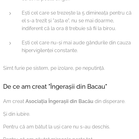
Ești cel care se trezește la 5 dimineața pentru că
el s-a trezit și "asta e", nu se mai doarme,
indiferent că la ora 8 trebuie să fii la birou.
Ești cel care nu-și mai aude gândurile din cauza
hipervigilenței constante.
Simt furie pe sistem, pe izolare, pe neputință.
De ce am creat "Îngerașii din Bacau"
Am creat
Asociația Îngerașii din Bacău
din disperare.
Și din iubire.
Pentru că am bătut la uși care nu s-au deschis.