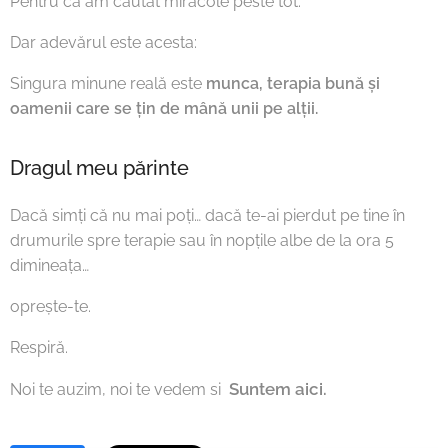
Pentru că am căutat miracole peste tot.
Dar adevărul este acesta:
Singura minune reală este
munca, terapia bună și
oamenii care se țin de mână unii pe alții.
Dragul meu părinte
Dacă simți că nu mai poți… dacă te-ai pierdut pe tine în
drumurile spre terapie sau în nopțile albe de la ora 5
dimineața…
oprește-te.
Respiră.
Suntem aici.
💙
Noi te auzim, noi te vedem si