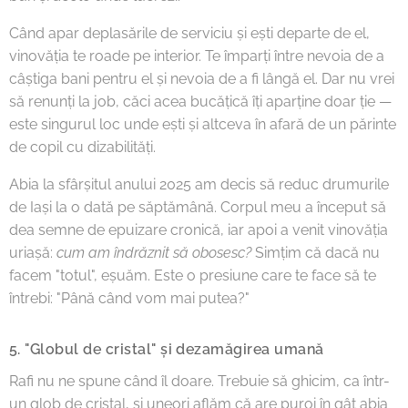
Când apar deplasările de serviciu și ești departe de el,
vinovăția te roade pe interior. Te împarți între nevoia de a
câștiga bani pentru el și nevoia de a fi lângă el. Dar nu vrei
să renunți la job, căci acea bucățică îți aparține doar ție —
este singurul loc unde ești și altceva în afară de un părinte
de copil cu dizabilități.
Abia la sfârșitul anului 2025 am decis să reduc drumurile
de Iași la o dată pe săptămână. Corpul meu a început să
dea semne de epuizare cronică, iar apoi a venit vinovăția
uriașă:
cum am îndrăznit să obosesc?
Simțim că dacă nu
facem "totul", eșuăm. Este o presiune care te face să te
întrebi: "Până când vom mai putea?"
5. "Globul de cristal" și dezamăgirea umană
Rafi nu ne spune când îl doare. Trebuie să ghicim, ca într-
un glob de cristal, și uneori aflăm că are puroi în gât abia