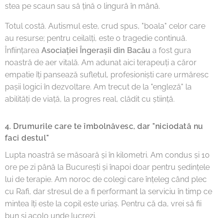
stea pe scaun sau să țină o lingură în mână.
Totul costă. Autismul este, crud spus, "boala" celor care
au resurse; pentru ceilalți, este o tragedie continuă.
Înființarea
Asociației Îngerașii din Bacău
a fost gura
noastră de aer vitală. Am adunat aici terapeuți a căror
empatie îți pansează sufletul, profesioniști care urmăresc
pașii logici în dezvoltare. Am trecut de la "engleză" la
abilități de viață, la progres real, clădit cu știință.
4. Drumurile care te îmbolnăvesc, dar "niciodată nu
faci destul"
Lupta noastră se măsoară și în kilometri. Am condus și 10
ore pe zi până la București și înapoi doar pentru ședințele
lui de terapie. Am noroc de colegi care înțeleg când plec
cu Rafi, dar stresul de a fi performant la serviciu în timp ce
mintea îți este la copil este uriaș. Pentru că da, vrei să fii
bun și acolo unde lucrezi.