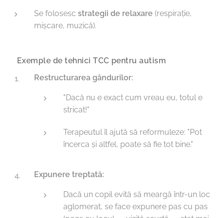
Se folosesc
strategii de relaxare
(respirație,
mișcare, muzică).
🔹 Exemple de tehnici TCC pentru autism
Restructurarea gândurilor:
"Dacă nu e exact cum vreau eu, totul e
stricat!"
Terapeutul îl ajută să reformuleze: "Pot
încerca și altfel, poate să fie tot bine."
Expunere treptată:
Dacă un copil evită să meargă într-un loc
aglomerat, se face expunere pas cu pas