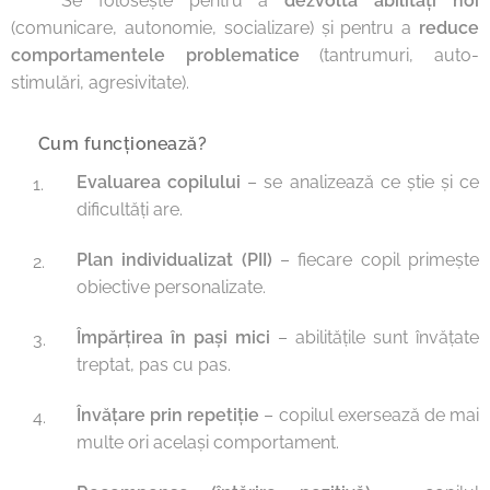
👉 Se folosește pentru a
dezvolta abilități noi
(comunicare, autonomie, socializare) și pentru a
reduce
comportamentele problematice
(tantrumuri, auto-
stimulări, agresivitate).
🔹 Cum funcționează?
Evaluarea copilului
– se analizează ce știe și ce
dificultăți are.
Plan individualizat (PII)
– fiecare copil primește
obiective personalizate.
Împărțirea în pași mici
– abilitățile sunt învățate
treptat, pas cu pas.
Învățare prin repetiție
– copilul exersează de mai
multe ori același comportament.