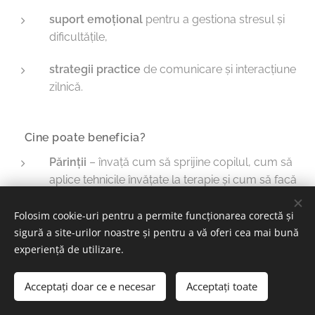
suport emoțional
pentru a gestiona stresul și
dificultățile,
strategii practice
de comunicare și interacțiune
zilnică.
🔹 Cine poate beneficia?
Părinții
– învață cum să sprijine copilul, cum să
aplice tehnicile învățate la terapie și cum să facă
față emoțiilor proprii.
Folosim cookie-uri pentru a permite funcționarea corectă și
Frații
– sunt ajutați să înțeleagă nevoile speciale
sigură a site-urilor noastre și pentru a vă oferi cea mai bună
ale fratelui/ surorii și să dezvolte relații
experiență de utilizare.
armonioase.
Acceptați doar ce e necesar
Acceptați toate
Bunicii, rudele, profesorii, îngrijitorii
– primesc
informații și metode adaptate pentru a susține