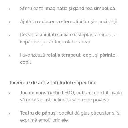
Stimulează
imaginația și gândirea simbolică
.
Ajută la
reducerea stereotipiilor
și a anxietății.
Dezvoltă
abilități sociale
(așteptarea rândului,
împărțirea jucăriilor, colaborarea).
Favorizează
relația terapeut–copil și părinte–
copil
.
🔹 Exemple de activități ludoterapeutice
Joc de construcții (LEGO, cuburi):
copilul învață
să urmeze instrucțiuni și să creeze povești.
Teatru de păpuși:
copilul dă glas păpușilor și își
exprimă emoții prin ele.