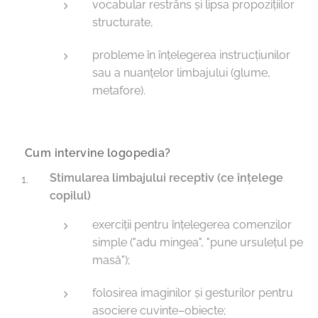
vocabular restrâns și lipsa propozițiilor
structurate,
probleme în înțelegerea instrucțiunilor
sau a nuanțelor limbajului (glume,
metafore).
🔹 Cum intervine logopedia?
Stimularea limbajului receptiv (ce înțelege
copilul)
exerciții pentru înțelegerea comenzilor
simple ("adu mingea", "pune ursulețul pe
masă");
folosirea imaginilor și gesturilor pentru
asociere cuvinte–obiecte;