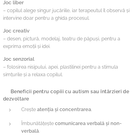
Joc liber
– copilul alege singur jucăriile, iar terapeutul îl observă și
intervine doar pentru a ghida procesul.
Joc creativ
– desen, pictură, modelaj, teatru de păpuși, pentru a
exprima emoții și idei.
Joc senzorial
– folosirea nisipului, apei, plastilinei pentru a stimula
simțurile și a relaxa copilul.
🔹 Beneficii pentru copiii cu autism sau întârzieri de
dezvoltare
Crește
atenția și concentrarea
.
Îmbunătățește
comunicarea verbală și non-
verbală
.