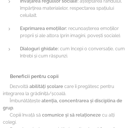
Învățarea regulilor sociale:
așteptarea rândului,
împărțirea materialelor, respectarea spațiului
celuilalt.
Exprimarea emoțiilor:
recunoașterea emoțiilor
proprii și ale altora (prin imagini, povești sociale).
Dialoguri ghidate:
cum începi o conversație, cum
întrebi și cum răspunzi.
🔹 Beneficii pentru copii
✅ Dezvoltă
abilități școlare
care îi pregătesc pentru
integrarea la grădiniță/școală.
✅ Îmbunătățește
atenția, concentrarea și disciplina de
grup
.
✅ Copiii învață să
comunice și să relaționeze
cu alți
colegi.