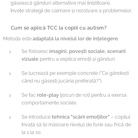
✅ găsească gânduri alternative mai liniștitoare,
✅ învețe strategii de calmare și rezolvare a problemelor.
🔹 Cum se aplică TCC la copiii cu autism?
Metoda este
adaptată la nivelul lor de înțelegere
:
Se folosesc
imagini, povești sociale, scenarii
vizuale
pentru a explica emoții și gânduri.
Se lucrează pe exemple concrete ("Ce gândești
când nu găsești jucăria preferată?").
Se fac
role-play
(jocuri de rol) pentru a exersa
comportamente sociale.
Se introduce
tehnica "scării emoțiilor"
– copilul
învață să își măsoare nivelul de furie sau frică de
la 1 la 10.