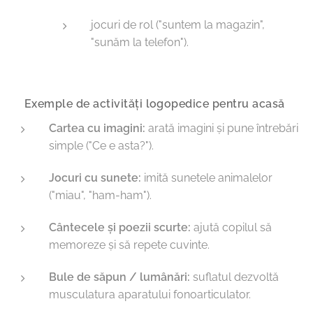
jocuri de rol ("suntem la magazin",
"sunăm la telefon").
🔹 Exemple de activități logopedice pentru acasă
Cartea cu imagini:
arată imagini și pune întrebări
simple ("Ce e asta?").
Jocuri cu sunete:
imită sunetele animalelor
("miau", "ham-ham").
Cântecele și poezii scurte:
ajută copilul să
memoreze și să repete cuvinte.
Bule de săpun / lumânări:
suflatul dezvoltă
musculatura aparatului fonoarticulator.