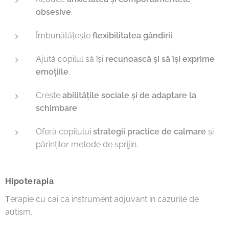
obsesive
.
Îmbunătățește
flexibilitatea gândirii
.
Ajută copilul să își
recunoască și să își exprime
emoțiile
.
Crește
abilitățile sociale și de adaptare la
schimbare
.
Oferă copilului
strategii practice de calmare
și
părinților metode de sprijin.
Hipoterapia
T
erapie cu cai ca instrument adjuvant in cazurile de
autism.