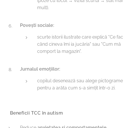
(poze cu locul → vizită scurtă → stat mai
mult).
Povești sociale:
scurte istorii ilustrate care explică "Ce fac
când cineva îmi ia jucăria" sau "Cum mă
comport la magazin".
Jurnalul emoțiilor:
copilul desenează sau alege pictograme
pentru a arăta cum s-a simțit într-o zi.
🔹 Beneficii TCC în autism
Reduce
anxietatea și comportamentele