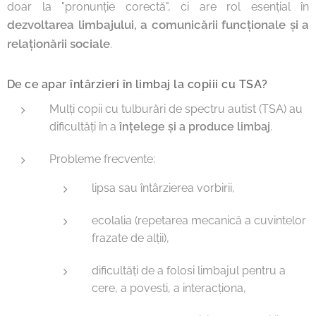
doar la "pronunție corectă", ci are rol esențial în
dezvoltarea limbajului, a comunicării funcționale și a
relaționării sociale
.
De ce apar întârzieri în limbaj la copiii cu TSA?
Mulți copii cu tulburări de spectru autist (TSA) au
dificultăți în a
înțelege și a produce limbaj
.
Probleme frecvente:
lipsa sau întârzierea vorbirii,
ecolalia (repetarea mecanică a cuvintelor
frazate de alții),
dificultăți de a folosi limbajul pentru a
cere, a povesti, a interacționa,