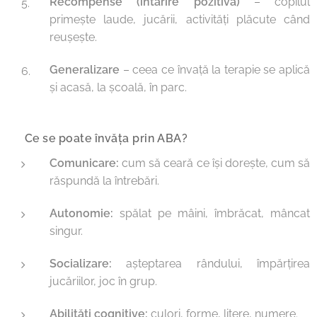
Recompense (întărire pozitivă)
– copilul
primește laude, jucării, activități plăcute când
reușește.
Generalizare
– ceea ce învață la terapie se aplică
și acasă, la școală, în parc.
🔹 Ce se poate învăța prin ABA?
Comunicare:
cum să ceară ce își dorește, cum să
răspundă la întrebări.
Autonomie:
spălat pe mâini, îmbrăcat, mâncat
singur.
Socializare:
așteptarea rândului, împărțirea
jucăriilor, joc în grup.
Abilități cognitive:
culori, forme, litere, numere.