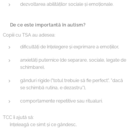
dezvoltarea abilităților sociale și emoționale.
🔹 De ce este importantă în autism?
Copiii cu TSA au adesea:
dificultăți de înțelegere și exprimare a emoțiilor,
anxietăți puternice (de separare, sociale, legate de
schimbare),
gânduri rigide ("totul trebuie să fie perfect", "dacă
se schimbă rutina, e dezastru"),
comportamente repetitive sau ritualuri.
TCC îi ajută să:
✅ înțeleagă ce simt și ce gândesc,