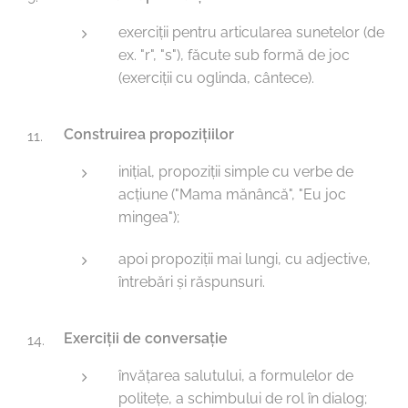
exerciții pentru articularea sunetelor (de
ex. "r", "s"), făcute sub formă de joc
(exerciții cu oglinda, cântece).
Construirea propozițiilor
inițial, propoziții simple cu verbe de
acțiune ("Mama mănâncă", "Eu joc
mingea");
apoi propoziții mai lungi, cu adjective,
întrebări și răspunsuri.
Exerciții de conversație
învățarea salutului, a formulelor de
politețe, a schimbului de rol în dialog;